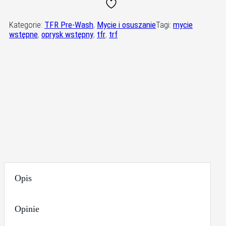
do
mycia
Kategorie:
TFR Pre-Wash
,
Mycie i osuszanie
Tagi:
mycie
wstępnego
wstępne
,
oprysk wstępny
,
tfr
,
trf
samochodu
Opis
Opinie