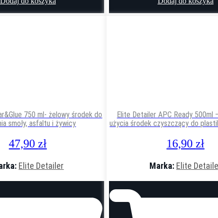
Dodaj do koszyka
Dodaj do koszyka
Tar&Glue 750 ml- żelowy środek do
Elite Detailer APC Ready 500ml
ia smoły, asfaltu i żywicy
użycia środek czyszczący do plasti
47,90
zł
16,90
zł
arka:
Elite Detailer
Marka:
Elite Detail